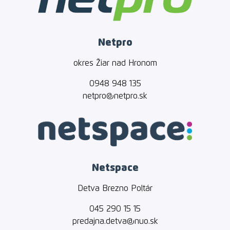
Netpro
okres Žiar nad Hronom
0948 948 135
netpro@netpro.sk
Netspace
Detva Brezno Poltár
045 290 15 15
predajna.detva@nuo.sk