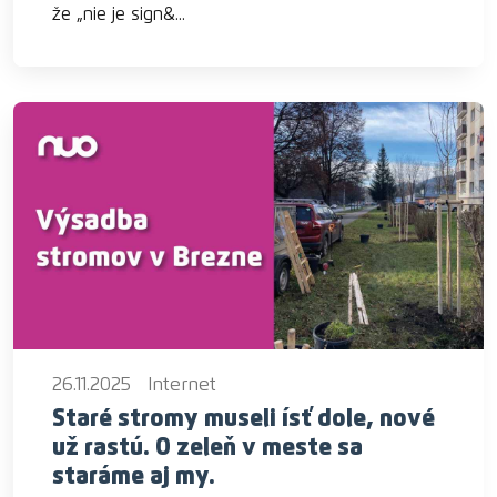
že „nie je sign&...
26.11.2025
Internet
Staré stromy museli ísť dole, nové
už rastú. O zeleň v meste sa
staráme aj my.