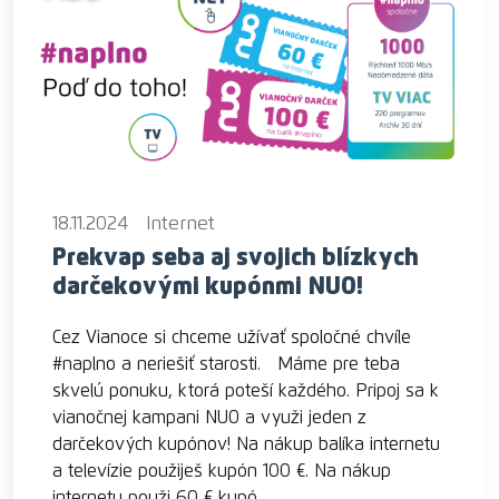
18.11.2024
Internet
Prekvap seba aj svojich blízkych
darčekovými kupónmi NUO!
Cez Vianoce si chceme užívať spoločné chvíle
#naplno a neriešiť starosti. Máme pre teba
skvelú ponuku, ktorá poteší každého. Pripoj sa k
vianočnej kampani NUO a využi jeden z
darčekových kupónov! Na nákup balíka internetu
a televízie použiješ kupón 100 €. Na nákup
internetu použi 60 € kupó...