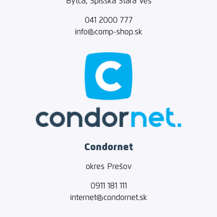
Bytča, Spišská Stará Ves
041 2000 777
info@comp-shop.sk
Condornet
okres Prešov
0911 181 111
internet@condornet.sk