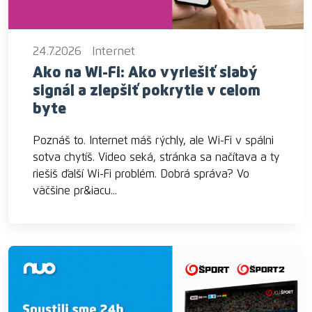
24.7.2026
Internet
Ako na Wi-Fi: Ako vyriešiť slabý
signál a zlepšiť pokrytie v celom
byte
Poznáš to. Internet máš rýchly, ale Wi-Fi v spálni
sotva chytíš. Video seká, stránka sa načítava a ty
riešiš ďalší Wi-Fi problém. Dobrá správa? Vo
väčšine pr&iacu...