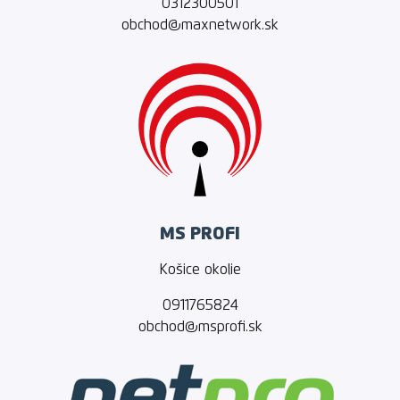
0312300501
obchod@maxnetwork.sk
MS PROFI
Košice okolie
0911765824
obchod@msprofi.sk